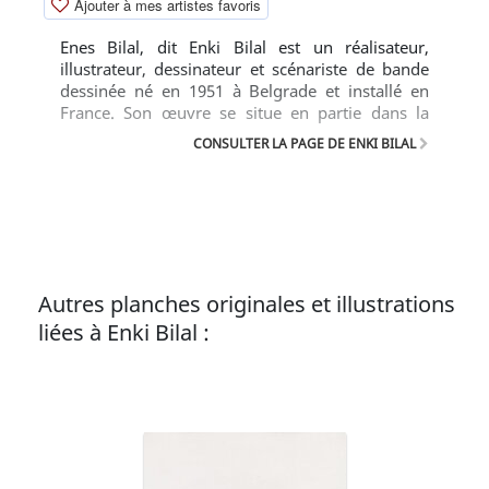
Ajouter à mes artistes favoris
Enes Bilal, dit Enki Bilal est un réalisateur,
illustrateur, dessinateur et scénariste de bande
dessinée né en 1951 à Belgrade et installé en
France. Son œuvre se situe en partie dans la
science-fiction et aborde notamment les thèmes
CONSULTER LA PAGE DE ENKI BILAL
du temps et de la mémoire. En 1987, il obtient le
grand prix du festival d'Angoulême.
Autres planches originales et illustrations
liées à Enki Bilal :