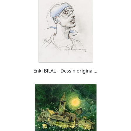
Enki BILAL – Dessin original – J’ai croisé dans un rêve… 11