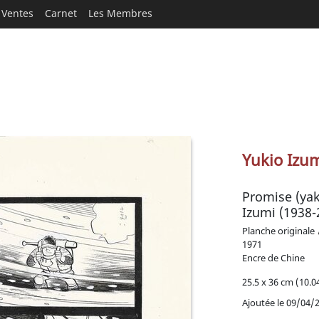
Ventes
Carnet
Les Membres
Yukio Izu
Promise (yakusoku) | Shonen
Izumi (1938-
Planche originale
1971
Encre de Chine
25.5 x 36 cm (10.04
Ajoutée le 09/04/