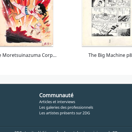
The Moretsuinazuma Corps | Tanoshii Yonensei April 1961
The Big Machine p8
Communauté
Articles et interviews
Les galeries des professionnels
Les artistes présents sur 2DG