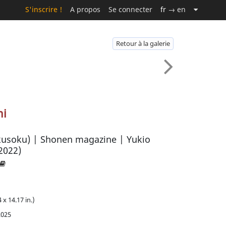
S'inscrire !
A propos
Se connecter
fr
→ en
Retour à la galerie
mi
 magazine | Yukio
2022)
 x 14.17 in.)
2025