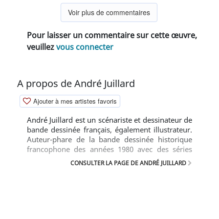
Voir plus de commentaires
Pour laisser un commentaire sur cette œuvre,
veuillez
vous connecter
A propos de André Juillard
Ajouter à mes artistes favoris
André Juillard est un scénariste et dessinateur de
bande dessinée français, également illustrateur.
Auteur-phare de la bande dessinée historique
francophone des années 1980 avec des séries
telles que Les Sept vies de l'Epervier ou Plume
CONSULTER LA PAGE DE ANDRÉ JUILLARD
Aux Vents. Juillard se diversifie ensuite en
travaillant sur le monde contemporain avec des
albums comme Le Cahier Bleu ou Après la pluie
puis en reprenant, en 2000, Blake et Mortimer.