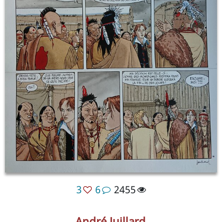
3
6
2455
André Juillard