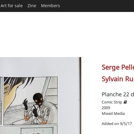
Art for sale
Zine
Members
Serge Pell
Sylvain R
Planche 22 
Comic Strip
2009
Mixed Media
Added on 9/5/17