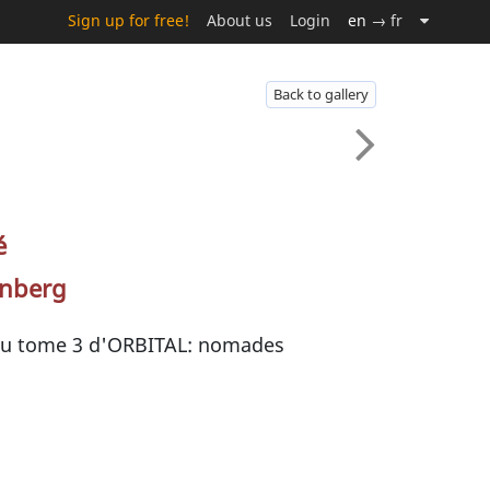
Sign up for free!
About us
Login
en
→ fr
Back to gallery
é
unberg
du tome 3 d'ORBITAL: nomades