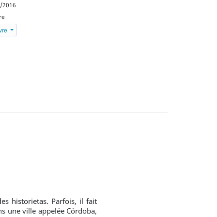
/2016
re
ivre
 historietas. Parfois, il fait
ns une ville appelée Córdoba,