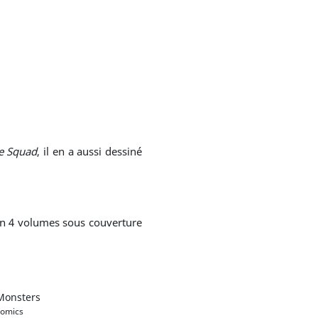
e Squad
, il en a aussi dessiné
en 4 volumes sous couverture
Monsters
omics