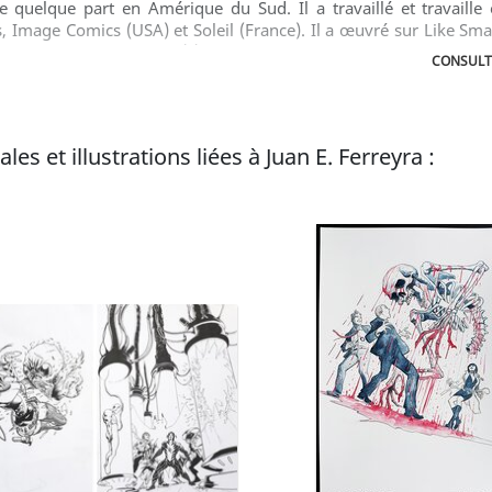
e quelque part en Amérique du Sud. Il a travaillé et travaille
Image Comics (USA) et Soleil (France). Il a œuvré sur Like Sm
pider-Man noir ... Texte (c) BD Gest'
CONSULTE
es et illustrations liées à Juan E. Ferreyra :