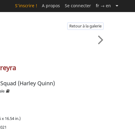
S'inscrire !
A propos
Se connecter
fr
→ en
Retour à la galerie
rreyra
 Squad (Harley Quinn)
ale
 x 16.54 in.)
2021