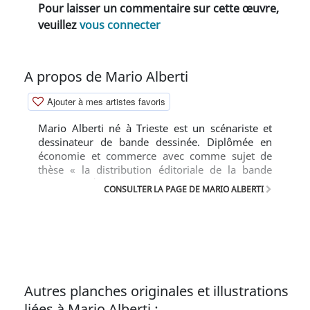
Pour laisser un commentaire sur cette œuvre,
veuillez
vous connecter
A propos de Mario Alberti
Ajouter à mes artistes favoris
Mario Alberti né à Trieste est un scénariste et
dessinateur de bande dessinée. Diplômée en
économie et commerce avec comme sujet de
thèse « la distribution éditoriale de la bande
dessinée »), il commence son parcours de
CONSULTER LA PAGE DE MARIO ALBERTI
professionnel en 1990 avec Holly Conick, une
nouvelle, publiée dans Fumo di China. En 2000,
démarre sa fructueuse collaboration avec Luca
Enoch, auquel il propose de préparer un projet
pour la France, la série Morgana, publiée dès
2002 pour les Éditeurs Français « Les
Humanoïdes Associés ». Morgana a été
Autres planches originales et illustrations
également publiée en Espagne, au Portugal, en
liées à Mario Alberti :
Allemagne, en Italie ainsi qu’aux États-Unis. La