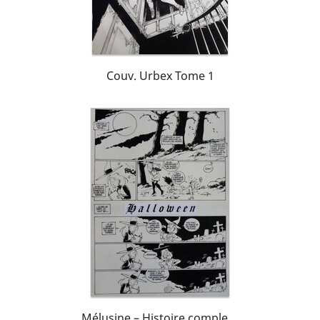
Couv. Urbex Tome 1
Mélusine – Histoire complete – N° 257 en 4 planches – CLARKE