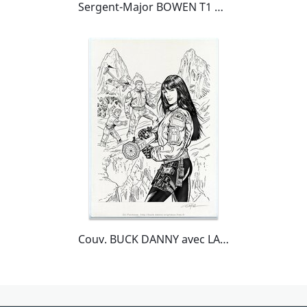
Sergent-Major BOWEN T1 P10
Couv. BUCK DANNY avec LADY X . Tome 57