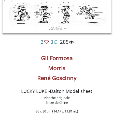
2
0
205
Gil Formosa
Morris
René Goscinny
LUCKY LUKE -Dalton Model sheet
Planche originale
Encre de Chine
36 x 30 cm (14.17 x 11.81 in.)