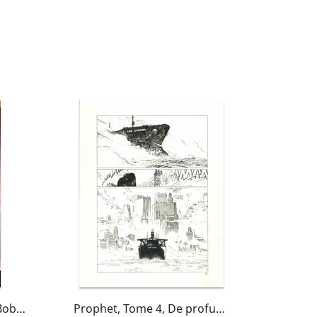
Couverture Star Wars : Boba Fett - Murder most foul
Prophet, Tome 4, De profundis, planche 6