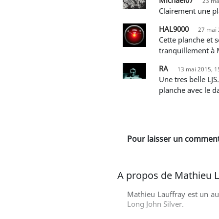
23 ma
Clairement une p
HAL9000
27 mai 
Cette planche et son propos m'évoquent le capitaine Haddock, dans les Picaros : « ... Alors qu'on pourrait être
tranquillement à M
RA
13 mai 2015, 1
Une tres belle LJS....un de mes passages préférés...on sent tte l atmosphère des vieux films de piraterie dans cette
planche avec le da
Pour laisser un commenta
A propos de Mathieu L
Mathieu Lauffray est un au
Long John Silver.