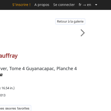
S'inscrire !
A propos
Se connecter
fr
→ en
Retour à la galerie
auffray
lver, Tome 4 Guyanacapac, Planche 4
 16.54 in.)
2013
mes œuvres favorites