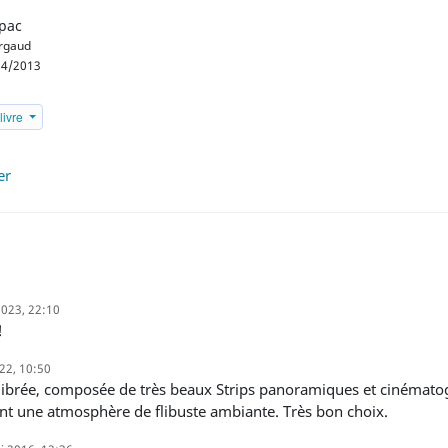
pac
rgaud
4/2013
livre
er
 2023, 22:10
!
022, 10:50
t une atmosphère de flibuste ambiante. Très bon choix.