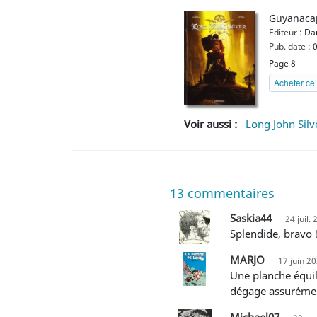
Guyanaca
Editeur :
Da
Pub. date :
0
Page 8
Acheter ce 
Voir aussi :
Long John Silv
13
commentaires
Saskia44
24 juil.
Splendide, bravo 
MARJO
17 juin 2
Une planche équilibrée, composée de très beaux Strips panoramiques et cinématographiques, peu bavarde, et qui
dégage assurémen
Michael07