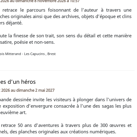
t 2026
au
dimanche 8 novembre 2026 à 10:57
n retrace le parcours foisonnant de l’auteur à travers une
ches originales ainsi que des archives, objets d’époque et clins
rs déjanté.
te la finesse de son trait, son sens du détail et cette manière
satire, poésie et non-sens.
is Mitterand - Les Capucins
,
Brest
ies d’un héros
et 2026
au
dimanche 2 mai 2027
ande dessinée invite les visiteurs à plonger dans l’univers de
 exposition d’envergure consacrée à l’une des sagas les plus
euvième art.
 retrace 50 ans d’aventures à travers plus de 300 œuvres et
nels, des planches originales aux créations numériques.