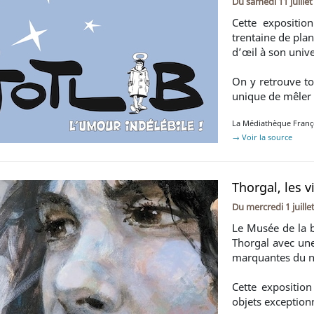
Du
samedi 11 juille
Cette expositio
trentaine de plan
d’œil à son unive
On y retrouve tou
unique de mêler 
La Médiathèque Franço
→ Voir la source
Thorgal, les v
Du
mercredi 1 juill
Le Musée de la b
Thorgal avec une
marquantes du n
Cette exposition
objets exception