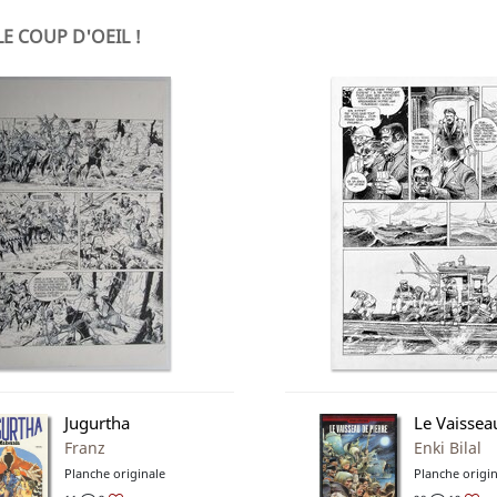
LE COUP D'OEIL !
Jugurtha
Le Vaissea
Franz
Enki Bilal
Planche originale
Planche origin