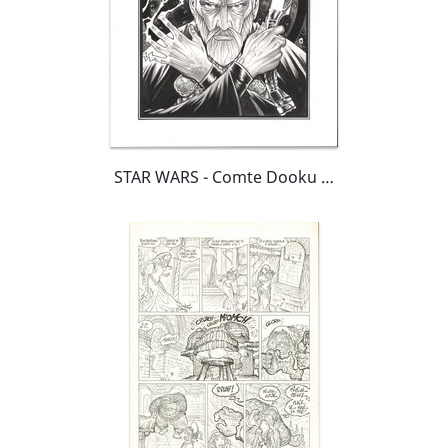
STAR WARS - Comte Dooku / Dark Tyranus