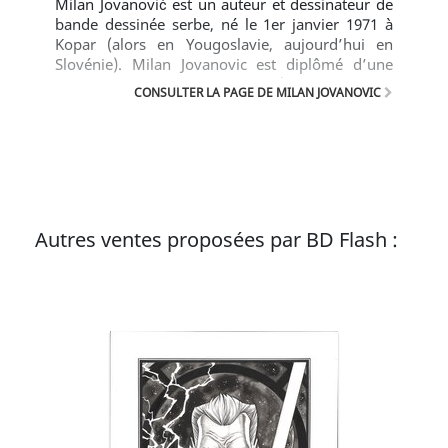
Milan Jovanović est un auteur et dessinateur de
bande dessinée serbe, né le 1er janvier 1971 à
Kopar (alors en Yougoslavie, aujourd’hui en
Slovénie). Milan Jovanovic est diplômé d’une
école de design industriel (section design
CONSULTER LA PAGE DE MILAN JOVANOVIC
graphique) Il a dessiné notamment les séries
Kalokagarti, La Bête noire, Secrets - Le Serpent
sous la glace, Jason Brice, Ars Magna et
Carthago. Il vit actuellement à Belgrade.
Autres ventes proposées par BD Flash :