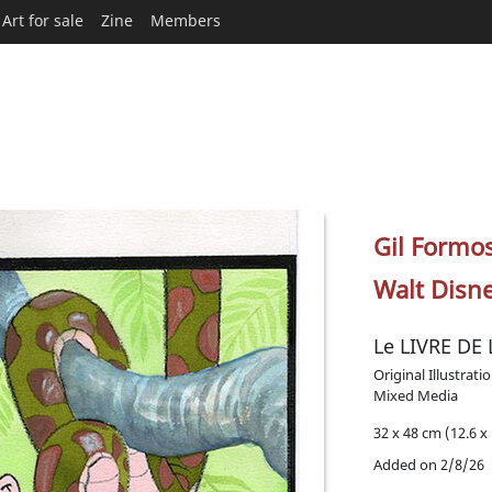
Art for sale
Zine
Members
Gil Formo
Walt Disn
Le LIVRE DE
Original Illustrati
Mixed Media
32 x 48 cm (12.6 x 
Added on 2/8/26