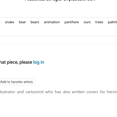
e
snake
bear
bears
animation
panthere
ours
trees
palmt
hat piece, please
log in
Add to favorite artists
lustrator and cartoonist who has also written covers for heroic