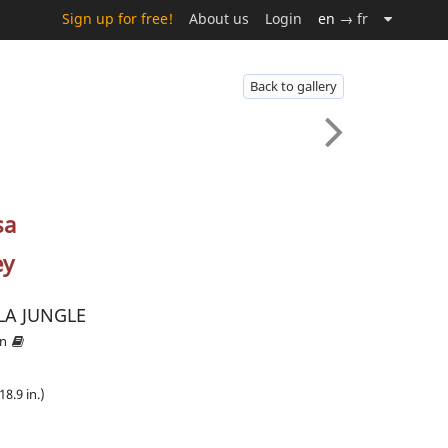
Sign up for free!
About us
Login
en
→ fr
Back to gallery
sa
ey
 LA JUNGLE
on
18.9 in.)