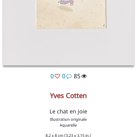
0
0
85
Yves Cotten
Le chat en joie
Illustration originale
Aquarelle
8.2 x 8 cm (3.23 x 3.15 in.)