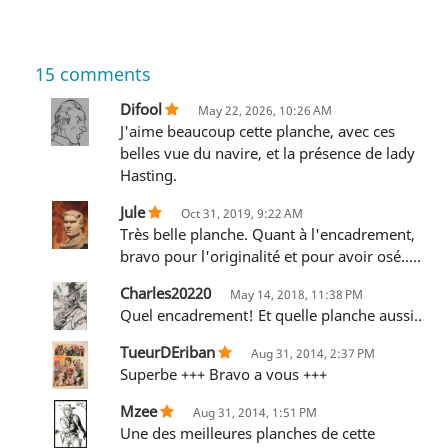
15
comments
Difool
May 22, 2026, 10:26 AM
J'aime beaucoup cette planche, avec ces
belles vue du navire, et la présence de lady
Hasting.
Jule
Oct 31, 2019, 9:22 AM
Très belle planche. Quant à l'encadrement,
bravo pour l'originalité et pour avoir osé.....
Charles20220
May 14, 2018, 11:38 PM
Quel encadrement! Et quelle planche aussi..
TueurDEriban
Aug 31, 2014, 2:37 PM
Superbe +++ Bravo a vous +++
Mzee
Aug 31, 2014, 1:51 PM
Une des meilleures planches de cette