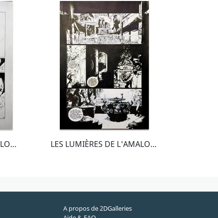
LES LUMIÈRES DE L'AMALOU T4 - pl. 35
LES LUMIÈRES DE L'AMALOU T4 - planche 18
A propos de 2DGalleries
Aide & FAQ