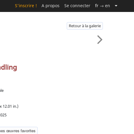
S'inscrire !
A propos
Se connecter
fr
→ en
Retour à la galerie
ndling
ale
x 12.01 in.)
2025
mes œuvres favorites