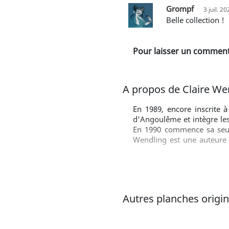
Grompf
3 juil. 2
Belle collection !
Pour laisser un commenta
A propos de Claire We
En 1989, encore inscrite à
d'Angoulême et intègre les 
En 1990 commence sa seule
Wendling est une auteure r
comparée à Régis Loisel, C
Jones ou Mike Mignola.
Autres planches origina