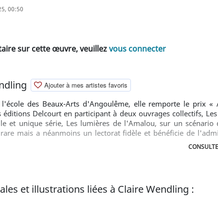
025, 00:50
ire sur cette œuvre, veuillez
vous connecter
ndling
Ajouter à mes artistes favoris
 l'école des Beaux-Arts d'Angoulême, elle remporte le prix « A
éditions Delcourt en participant à deux ouvrages collectifs, Les 
 et unique série, Les lumières de l'Amalou, sur un scénario d
are mais a néanmoins un lectorat fidèle et bénéficie de l'admi
laire Wendling est peut-être plus proche d'auteurs anglo-saxon
CONSULTE
les et illustrations liées à Claire Wendling :