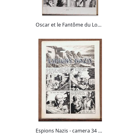
Oscar et le Fantôme du Louvre - cela me fait une Bel...le jambe !
Espions Nazis - camera 34 numéro 46 - 5 Mars 1951