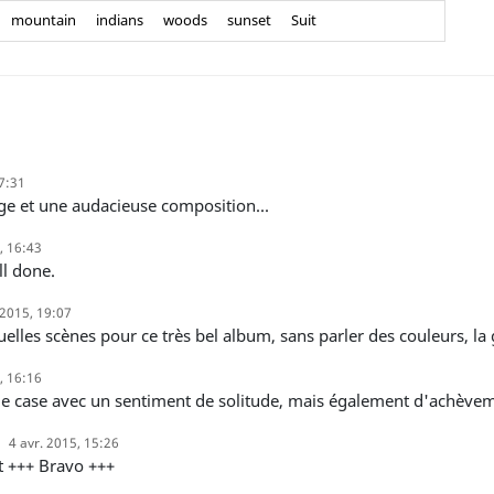
mountain
indians
woods
sunset
Suit
7:31
age et une audacieuse composition...
, 16:43
ll done.
 2015, 19:07
quelles scènes pour ce très bel album, sans parler des couleurs, la
, 16:16
de case avec un sentiment de solitude, mais également d'achève
4 avr. 2015, 15:26
t +++ Bravo +++