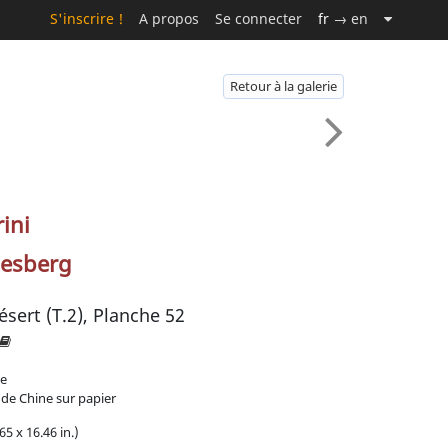
S'inscrire !
A propos
Se connecter
fr
→ en
Retour à la galerie
ini
esberg
ésert (T.2), Planche 52
ue
 de Chine sur papier
65 x 16.46 in.)