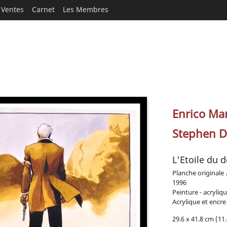
Ventes
Carnet
Les Membres
Enrico Mar
Stephen D
L'Etoile du d
Planche originale
1996
Peinture - acryliq
Acrylique et encre
29.6 x 41.8 cm (11.