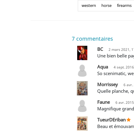
western
horse
firearms
7
commentaires
BC
2 mars 2021, 1
Une bien belle p
Aqua
4 sept. 2016
So scenimatic, we
Morrissey
6 avr.
Quelle planche, 
Faune
6 avr. 2015
Magnifique gran
TueurDEriban
Beau et émouvan