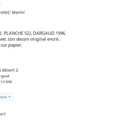
s
oite): Marini
02, PLANCHE 52), DARGAUD 1996.
vec son dessin original encré.
 sur papier.
u désert 2
rgaud
1/1996
livre
ert