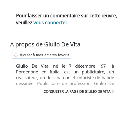
Pour laisser un commentaire sur cette œuvre,
veuillez
vous connecter
A propos de Giulio De Vita
Ajouter à mes artistes favoris
Giulio De Vita, né le 7 décembre 1971 à
Pordenone en Italie, est un publicitaire, un
réalisateur, un dessinateur et coloriste de bande
dessinée. Publicitaire de profession, Giulio De
Vita travaille énormément dans le monde de la
CONSULTER LA PAGE DE GIULIO DE VITA
publicité en Italie en faisant des couvertures
pour le disque La Donna il Sogno, il Grande
Incubo et réalisateur des vidéo-clips pour les
chanteurs comme Vasco Rossi, Zucchero, Sting
et des dessins animés.