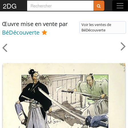
2DG
Œuvre mise en vente par
Voir les ventes de
BéDécouverte
BéDécouverte