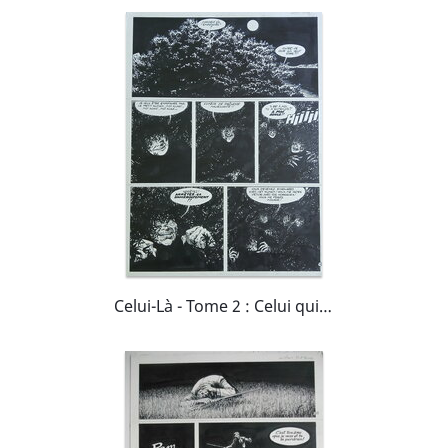
Celui-Là - Tome 2 : Celui qui achève - planche 19 - Claude Auclair