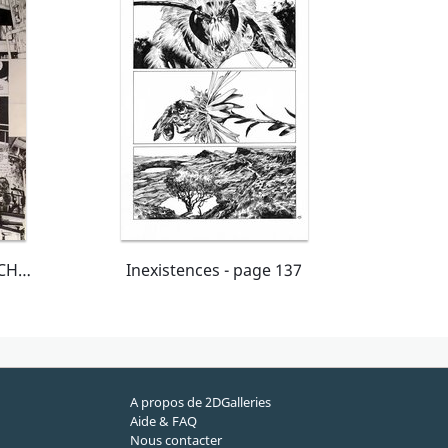
Zero ABSOLU T.3 - PLANCHE 11
Inexistences - page 137
A propos de 2DGalleries
Aide & FAQ
Nous contacter