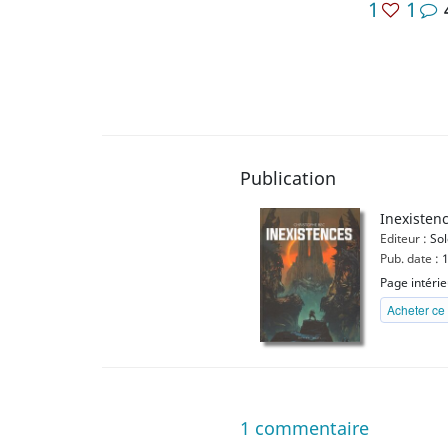
1
1
Publication
Inexisten
Editeur :
Sol
Pub. date :
1
Page intéri
Acheter ce 
1
commentaire