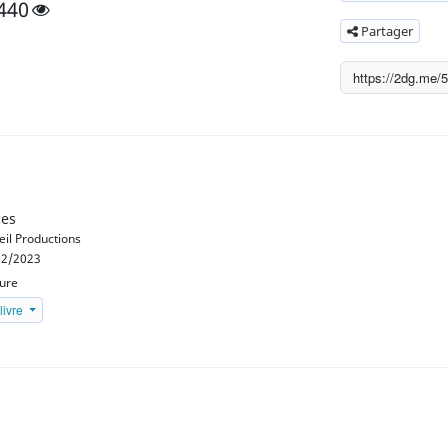
440
Partager
ces
eil Productions
2/2023
eure
livre