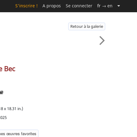
S'inscrire !
A propos
Se connecter
fr
→ en
Retour à la galerie
e Bec
8 x 18.31 in.)
2025
mes œuvres favorites