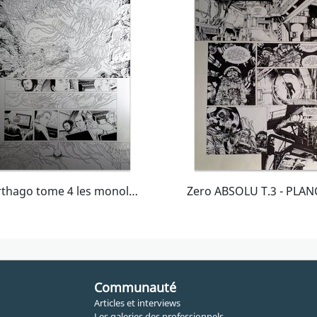
Carthago tome 4 les monolithes de Koubé - pl 22
Communauté
Articles et interviews
Les galeries des professionnels