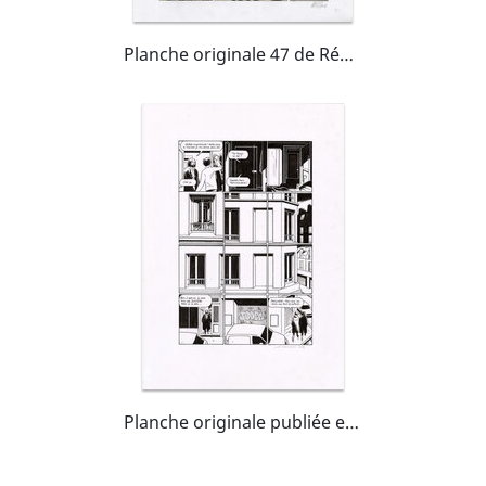
Planche originale 47 de Rébétissa
Planche originale publiée en page 11 dans Le cas David Zimmerman