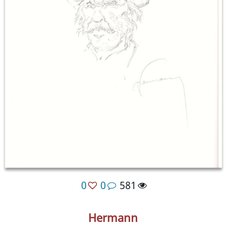
0
0
581
Hermann