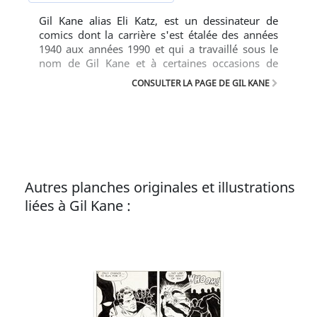
Gil Kane alias Eli Katz, est un dessinateur de
comics dont la carrière s'est étalée des années
1940 aux années 1990 et qui a travaillé sous le
nom de Gil Kane et à certaines occasions de
Scott Edwards. Kane a co-créé les versions
CONSULTER LA PAGE DE GIL KANE
modernes des super-héros Green Lantern et
Atom pour DC Comics, et a co-créé Iron Fist avec
Roy Thomas pour Marvel Comics.
Autres planches originales et illustrations
liées à Gil Kane :