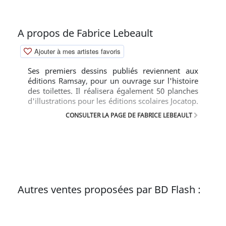
A propos de Fabrice Lebeault
Ajouter à mes artistes favoris
Ses premiers dessins publiés reviennent aux
éditions Ramsay, pour un ouvrage sur l'histoire
des toilettes. Il réalisera également 50 planches
d'illustrations pour les éditions scolaires Jocatop.
En 1990, il réalise des décors de dessin animé. En
CONSULTER LA PAGE DE FABRICE LEBEAULT
1993, il signe aux Éditions Delcourt pour sa série
Horologiom puis s'installe à Blois. Ses
principales sources d'inspiration sont la ligne
claire ; il apprécie en particulier Moebius et
Hergé, certains illustrateurs américains, mais il
n'avoue aucun auteur fétiche. Fervent adepte de
cinéma, il voue une nette préférence pour les
Autres ventes proposées par BD Flash :
vieux films. Dès le premier album de la série
Horologiom, Fabrice prouve son talent à
construire des univers cohérents et à ciseler des
dialogues pertinents. Univers à la beauté