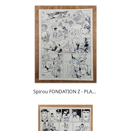
magnifiée par le travail de la coloriste Florence
Breton, il remporte le prix de la meilleure Bande
Dessinée du salon du livre de jeunesse de
Montreuil en 1994, mais aussi et surtout
l'Alph'Art Coup de Cœur à Angoulême l'année
suivante.
Spirou FONDATION Z - PLANCHE 40