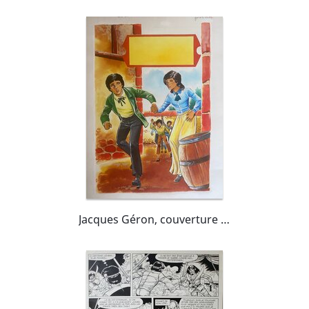
pornographique spécialisée (Bédéadult, Gay
Comix). En 1989, il entame une adaptation
d'Arsène Lupin écrite par Duchâteau pour
Lefrancq, dont il dessine cinq albums avant son
décès.
Jacques Géron, couverture originale, "Les 2 Nigauds".