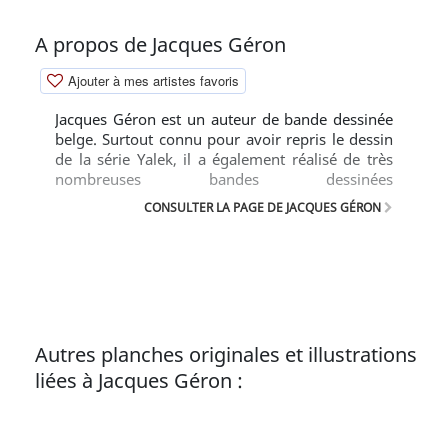
A propos de Jacques Géron
Ajouter à mes artistes favoris
Jacques Géron est un auteur de bande dessinée
belge. Surtout connu pour avoir repris le dessin
de la série Yalek, il a également réalisé de très
nombreuses bandes dessinées
pornographiques. Il a utilisé différents
CONSULTER LA PAGE DE JACQUES GÉRON
pseudonymes Barney, Jack-Henry Hopper,
Haupeur, Marlon, etc. Actif à partir du début des
années 1970, Jacques Géron publie des histoires
courtes dans divers périodiques, notamment des
petits formats édités par Artima. En 1976, il
commence à travailler pour Michel Deligne, qui
publie ses premiers albums1. En 1979, il succède
Autres planches originales et illustrations
à Christian Denayer sur la série Yalek écrite par
liées à Jacques Géron :
André-Paul Duchâteau; il en dessine neuf
albums. À partir du milieu des années 1980, il se
met à auto-éditer certaines œuvres, tout en
collaborant assidûment à la presse