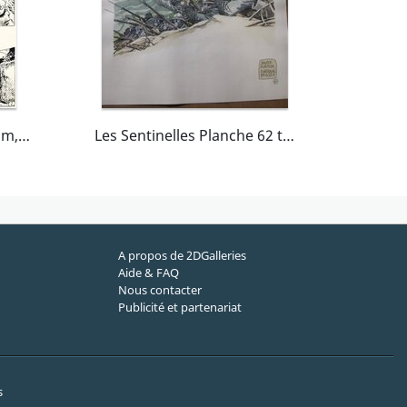
Breccia Enrique, Indico Jim, La diosa tiburón, chapitre 2, planche n°2, 1989.
Les Sentinelles Planche 62 tome 3 AVRIL 1915 YPRES
A propos de 2DGalleries
Aide & FAQ
Nous contacter
Publicité et partenariat
s