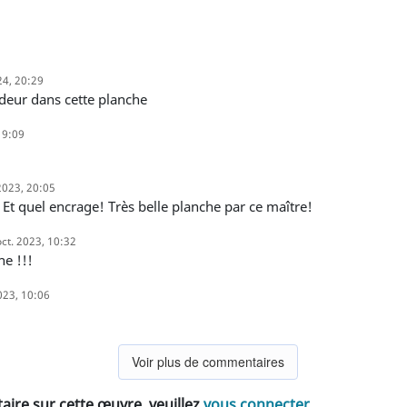
24, 20:29
ondeur dans cette planche
19:09
2023, 20:05
 Et quel encrage! Très belle planche par ce maître!
oct. 2023, 10:32
he !!!
023, 10:06
Voir plus de commentaires
ire sur cette œuvre, veuillez
vous connecter