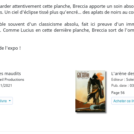
rder attentivement cette planche, Breccia apporte un soin absol
s. Un ciel d'éclipse tissé plus qu'encré... des aplats de noirs au co
fuble souvent d'un classicisme absolu, fait ici preuve d'un i
t. Comme Lucius en cette dernière planche, Breccia sort de l'
de l'expo !
es maudits
L'arène de
eil Productions
Editeur :
Solei
1/2021
Pub. date :
03
Page 56
livre
Acheter ce l