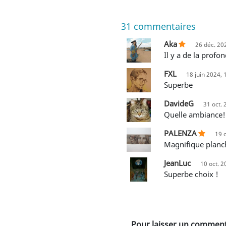
31
commentaires
Aka
26 déc. 20
Il y a de la prof
FXL
18 juin 2024, 
Superbe
DavideG
31 oct. 
Quelle ambiance!
PALENZA
19 
Magnifique planc
JeanLuc
10 oct. 2
Superbe choix !
Pour laisser un commenta