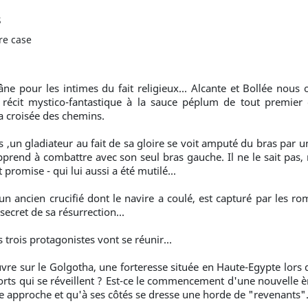
s
re case
ne pour les intimes du fait religieux... Alcante et Bollée nous o
 récit mystico-fantastique à la sauce péplum de tout premie
a croisée des chemins.
us ,un gladiateur au fait de sa gloire se voit amputé du bras par
pprend à combattre avec son seul bras gauche. Il ne le sait pas, ma
t promise - qui lui aussi a été mutilé...
n ancien crucifié dont le navire a coulé, est capturé par les rom
 secret de sa résurrection...
 trois protagonistes vont se réunir...
uvre sur le Golgotha, une forteresse située en Haute-Egypte lor
orts qui se réveillent ? Est-ce le commencement d'une nouvelle èr
e approche et qu'à ses côtés se dresse une horde de "revenants"