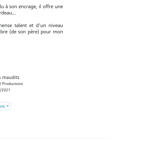
u à son encrage, il offre une
rdeau...
mmense talent et d'un niveau
ombre (de son père) pour mon
s maudits
l Productions
/2021
ivre