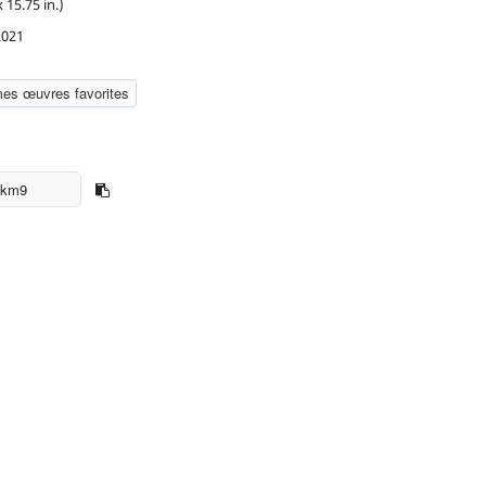
 15.75 in.)
2021
mes œuvres favorites