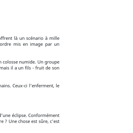
ffrent là un scénario à mille
r ordre mis en image par un
 un colosse numide. Un groupe
is il a un fils - fruit de son
ains. Ceux-ci l'enferment, le
s d'une éclipse. Conformément
e ? Une chose est sûre, c'est
.