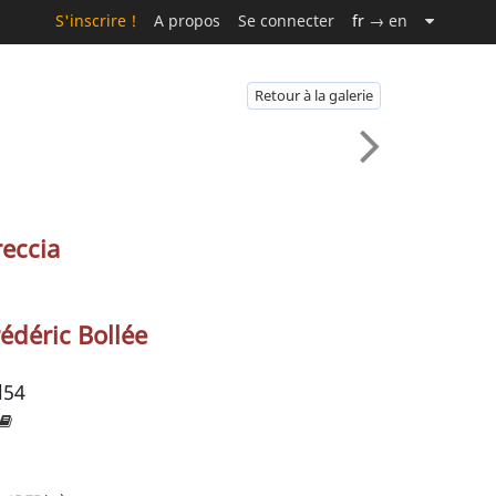
S'inscrire !
A propos
Se connecter
fr
→ en
Retour à la galerie
eccia
édéric Bollée
l54