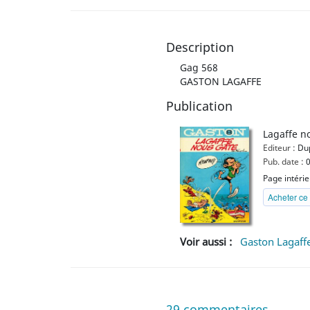
Description
Gag 568
GASTON LAGAFFE
Publication
Lagaffe n
Editeur :
Dup
Pub. date :
0
Page intéri
Acheter ce 
Voir aussi :
Gaston Lagaff
29
commentaires