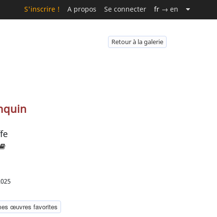
S'inscrire !
A propos
Se connecter
fr
→ en
Retour à la galerie
nquin
fe
2025
mes œuvres favorites