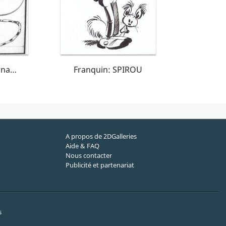
Marsupilami - Couv. Journal Spirou n°1682
Franquin: SPIROU
A propos de 2DGalleries
Aide & FAQ
Nous contacter
Publicité et partenariat
s