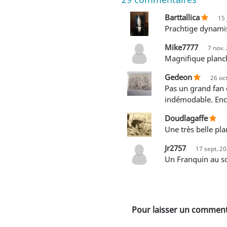
Barttallica
15 
Prachtige dynami
Mike7777
7 nov.
Magnifique plan
Gedeon
26 oc
Pas un grand fan de Gaston mais cette planche magnifique je m en souviens parfaitement. Ce gag est excellent et
indémodable. Enc
Doudlagaffe
une très belle pl
Jr2757
17 sept. 2
Un Franquin au 
Pour laisser un commenta