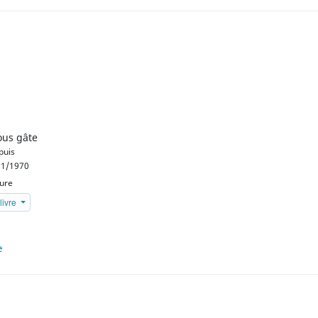
ous gâte
uis
1/1970
eure
livre
e