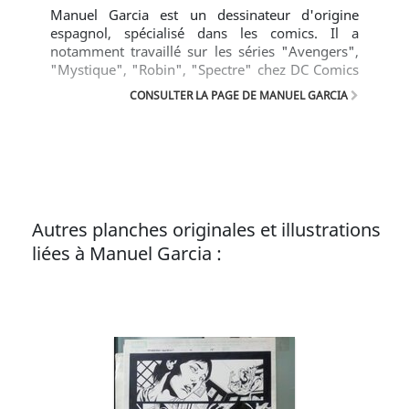
Manuel Garcia est un dessinateur d'origine
espagnol, spécialisé dans les comics. Il a
notamment travaillé sur les séries "Avengers",
"Mystique", "Robin", "Spectre" chez DC Comics
et "Star Wars Galaxy" chez Dark Horse. En 2013,
CONSULTER LA PAGE DE MANUEL GARCIA
il sort chez Les Humanoïdes Associés, en
collaboration avec David Munoz, le premier
tome de "La Terre des vampires". Texte © Les
Humanoïdes Associés
Autres planches originales et illustrations
liées à Manuel Garcia :