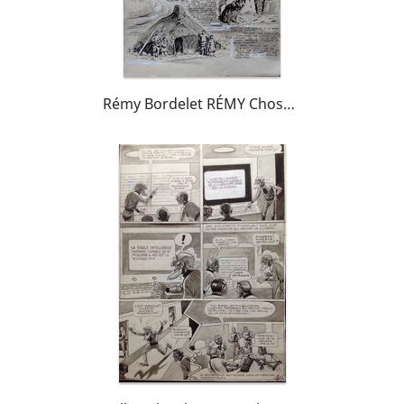
Rémy Bordelet RÉMY Choses Vues esquimaux pêche igloo chien loup pana ... , Planche originale lavis 53 Big Bill 78 Atelier Chott