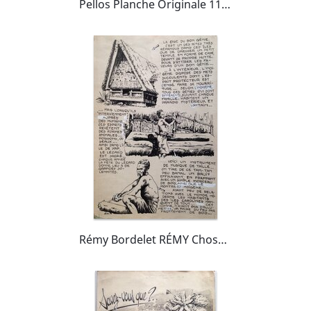
Pellos Planche Originale 11 NOVOPOLIS ( Suite de Futuropolis ) Birbe ... machine , BD Éo 1982 Mars Aps
Rémy Bordelet RÉMY Choses vues A ... Iles Carolines case yap musique , Planche originale dessin 1952 P'tit gars 4 Atelier Chott