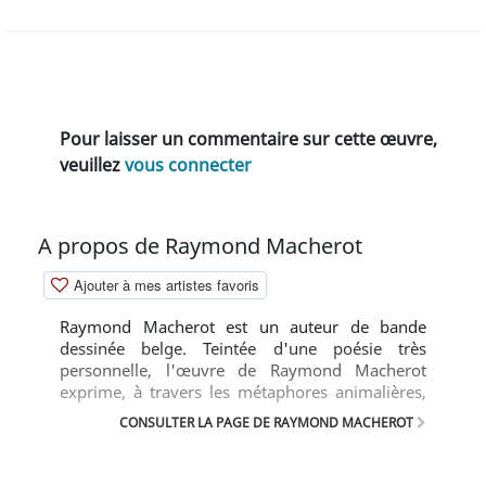
Pour laisser un commentaire sur cette œuvre,
veuillez
vous connecter
A propos de Raymond Macherot
Ajouter à mes artistes favoris
Raymond Macherot est un auteur de bande
dessinée belge. Teintée d'une poésie très
personnelle, l'œuvre de Raymond Macherot
exprime, à travers les métaphores animalières,
une satire acérée de la société des hommes,
CONSULTER LA PAGE DE RAYMOND MACHEROT
dans un état d'esprit « écolo » avant la lettre.
Toutefois, cette poésie n'exclut pas un réalisme
cruel en ce qui concerne la condition animale,