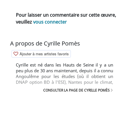
Pour laisser un commentaire sur cette œuvre,
veuillez
vous connecter
A propos de Cyrille Pomès
Ajouter à mes artistes favoris
Cyrille est né dans les Hauts de Seine il y a un
peu plus de 30 ans maintenant, depuis il a connu
Angoulême pour les études (où il obtient un
DNAP option BD à l'ESI), Nantes pour le climat,
enfin Toulouse où il vit, écrit et dessine depuis
CONSULTER LA PAGE DE CYRILLE POMÈS
pas mal d'années maintenant. Il publie À la lettre
prés, son premier album, en 2005 chez Albin
Michel, puis Chemins de fer en 2009 aux éditions
Emmanuel Proust. Plus quelques participations à
des albums collectifs. Un troisième album est en
préparation aux éditions Scutella, à priori pour
2011, le titre étant encore sujet à de nombreux