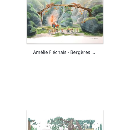
Amélie Fléchais - Bergères Guerrières Les novices p.19-20