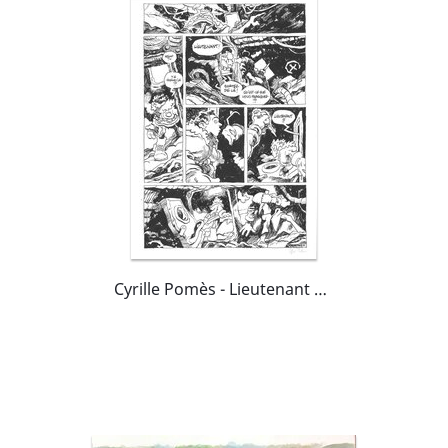
Cyrille Pomès - Lieutenant Betillon 2 : Sedna p.31