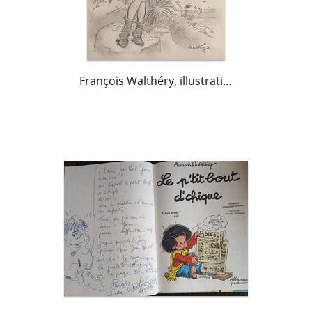
François Walthéry, illustration originale, Natacha , "l'Ile d'Outre Monde".