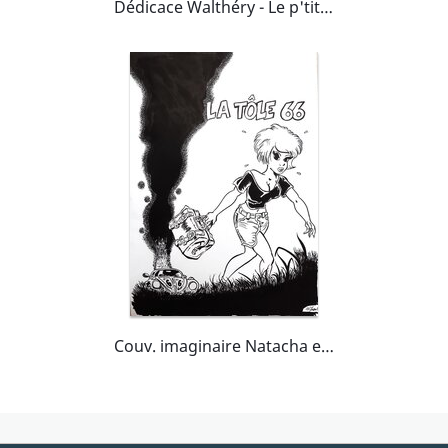
Dédicace Walthéry - Le p'tit bout d'chique - Tome 1
Couv. imaginaire Natacha et l'atoll 66