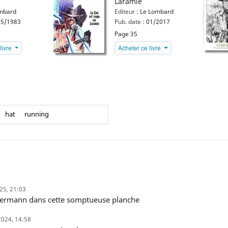
Laramie
mbard
Editeur :
Le Lombard
5/1983
Pub. date :
01/2017
Page 35
livre
Acheter ce livre
hat
running
025, 21:03
'Hermann dans cette somptueuse planche
2024, 14:58