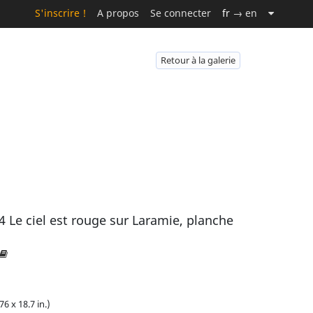
S'inscrire !
A propos
Se connecter
fr
→ en
Retour à la galerie
Le ciel est rouge sur Laramie, planche
76 x 18.7 in.)