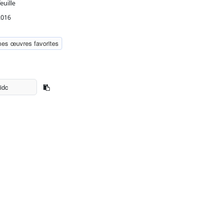
euille
2016
mes œuvres favorites