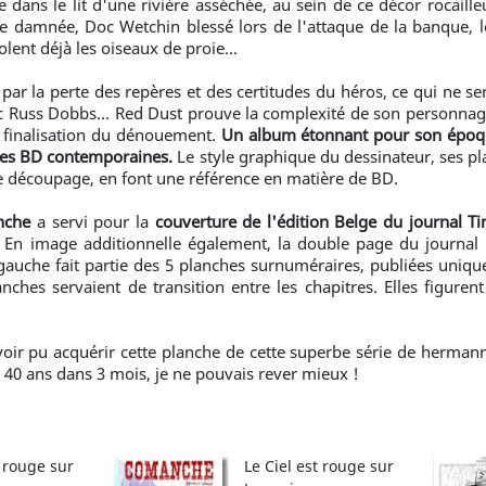
ans le lit d'une rivière asséchée, au sein de ce décor rocailleu
 damnée, Doc Wetchin blessé lors de l'attaque de la banque, 
ent déjà les oiseaux de proie...
 par la perte des repères et des certitudes du héros, ce qui ne s
ec Russ Dobbs... Red Dust prouve la complexité de son personnage
 finalisation du dénouement.
Un album étonnant pour son époque
des BD contemporaines.
Le style graphique du dessinateur, ses p
le découpage, en font une référence en matière de BD.
nche
a servi pour la
couverture de l'édition Belge du journal T
. En image additionnelle également, la double page du journal T
gauche fait partie des 5 planches surnuméraires, publiées uniqu
ches servaient de transition entre les chapitres. Elles figurent 
oir pu acquérir cette planche de cette superbe série de herman
0 ans dans 3 mois, je ne pouvais rever mieux !
t rouge sur
Le Ciel est rouge sur