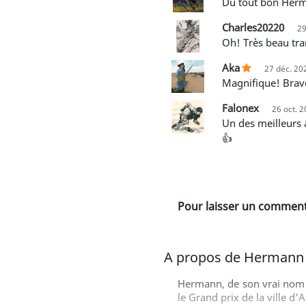
Du tout bon He
Charles20220
29
Oh! Très beau t
Aka
27 déc. 20
Magnifique! Bra
Falonex
26 oct. 
Un des meilleurs albums de la série à mon sens. Du Hermann au sommet, ça fourmille de partout…! Beau transfert
👍
Pour laisser un commenta
A propos de Hermann
Hermann, de son vrai nom H
le Grand prix de la ville d