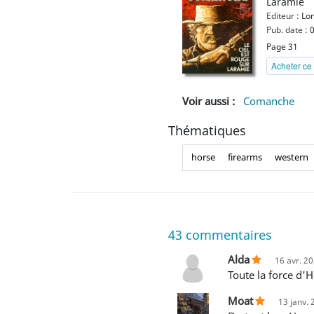
Laramie
Editeur :
Lo
Pub. date :
0
Page 31
Acheter ce 
Voir aussi :
Comanche
Thématiques
horse
firearms
western
43
commentaires
Alda
16 avr. 2
Toute la force d
Moat
13 janv. 