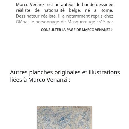
Marco Venanzi est un auteur de bande dessinée
réaliste de nationalité belge, né à Rome.
Dessinateur réaliste, il a notamment repris chez
Glénat le personnage de Masquerouge créé par
André Juillard et Patrick Cothias, et réalisé la
CONSULTER LA PAGE DE MARCO VENANZI
mise en images de cette série à partir du tome 4.
Il est également l’auteur, chez le même éditeur
dans la collection « Vécu », d’Hidalgos, réalisé en
collaboration avec Michel Pierret. Texte ©
Casterman
Autres planches originales et illustrations
liées à Marco Venanzi :