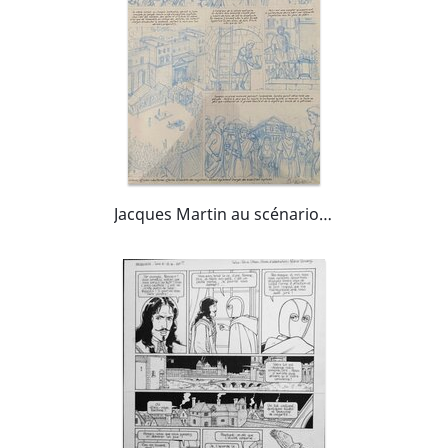
Jacques Martin au scénario, Marco Venanzi au dessin, planche originale, Alix "le Testament de César".