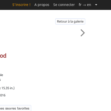
S'inscrire !
A propos
Se connecter
fr
→ en
Retour à la galerie
ood
ale
s
 15.35 in.)
2016
mes œuvres favorites