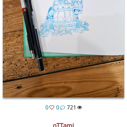
0
0
721
oTTami