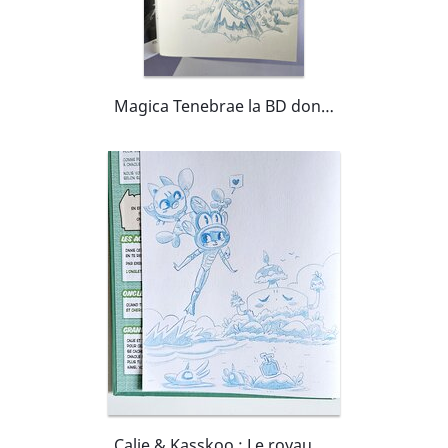
Magica Tenebrae la BD dont tu es le Héros !
Calie & Kasskoo : Le royaume de Haute Rivière