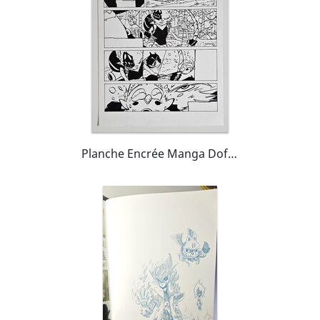
Planche Encrée Manga Dofus Monster 5 "Nomekop le Crapoteur"