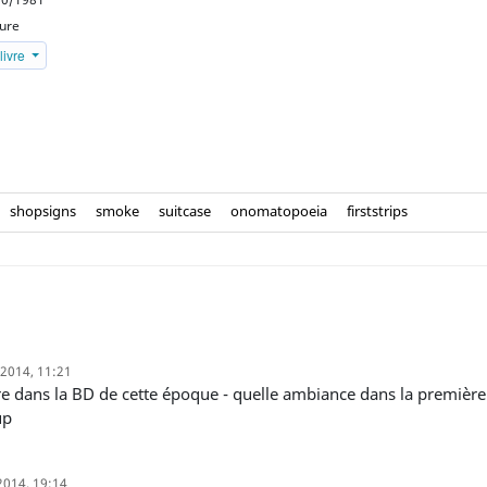
eure
livre
shopsigns
smoke
suitcase
onomatopoeia
firststrips
 2014, 11:21
up
2014, 19:14