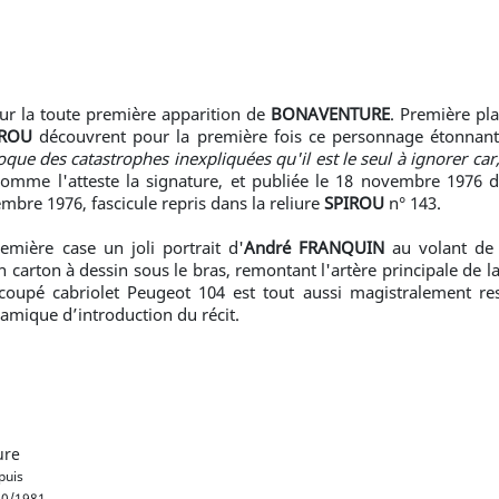
ur la toute première apparition de
BONAVENTURE
. Première pla
IROU
découvrent pour la première fois ce personnage étonnant
oque des catastrophes inexpliquées qu'il est le seul à ignorer car, 
comme l'atteste la signature, et publiée le 18 novembre 1976
bre 1976, fascicule repris dans la reliure
SPIROU
n° 143.
emière case un joli portrait d'
André FRANQUIN
au volant de 
on carton à dessin sous le bras, remontant l'artère principale de la 
 coupé cabriolet Peugeot 104 est tout aussi magistralement re
mique d’introduction du récit.
ure
uis
0/1981