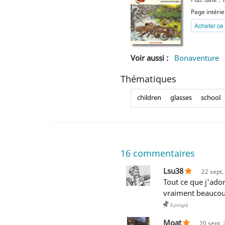
Page intéri
Acheter ce 
Voir aussi :
Bonaventure
Thématiques
children
glasses
school
16
commentaires
Lsu38
22 sept.
Tout ce que j'adore dans la BD de cette époque - quelle ambiance dans la première case ! on s'y croirait. J'aime
vraiment beauco
Epinglé
Moat
20 sept. 