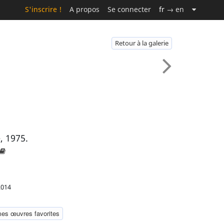
S'inscrire !
A propos
Se connecter
fr
→ en
Retour à la galerie
, 1975.
2014
mes œuvres favorites