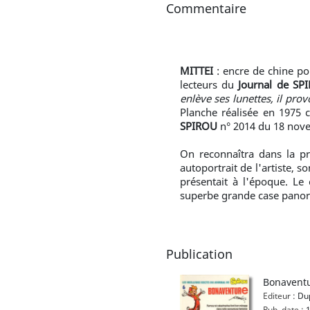
Commentaire
MITTEI
: encre de chine po
lecteurs du
Journal de SP
enlève ses lunettes, il prov
Planche réalisée en 1975 
SPIROU
n° 2014 du 18 novem
On reconnaîtra dans la pr
autoportrait de l'artiste, s
présentait à l'époque. Le
superbe grande case panora
Publication
Bonavent
Editeur :
Dup
Pub. date :
1