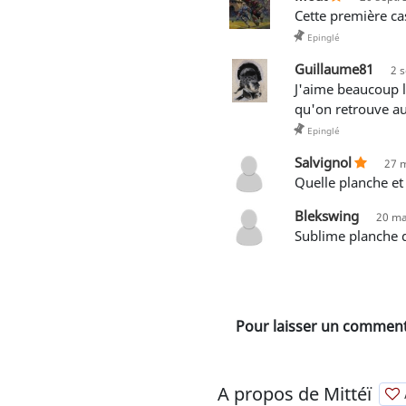
Cette première c
Epinglé
Guillaume81
2 s
J'aime beaucoup la première grande case, une scène de rue en ville, très vivante. C'est une atmosphère typique
qu'on retrouve a
Epinglé
Salvignol
27 
quelle planche e
Blekswing
20 ma
Sublime planche 
Pour laisser un commenta
A propos de Mittéï