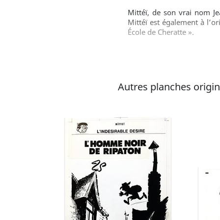
Mittéï, de son vrai nom Je
Mittéï est également à l’or
École de Cheratte ».
Autres planches original