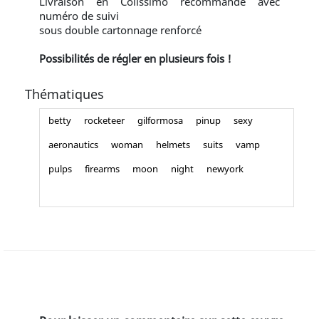
Livraison en Colissimo recommandé avec
numéro de suivi
sous double cartonnage renforcé
Possibilités de régler en plusieurs fois !
Thématiques
betty
rocketeer
gilformosa
pinup
sexy
aeronautics
woman
helmets
suits
vamp
pulps
firearms
moon
night
newyork