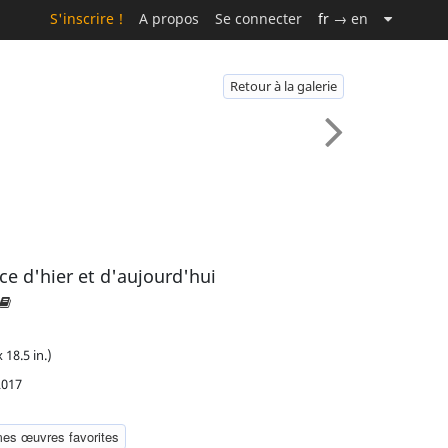
S'inscrire !
A propos
Se connecter
fr
→ en
Retour à la galerie
ce d'hier et d'aujourd'hui
 18.5 in.)
2017
mes œuvres favorites