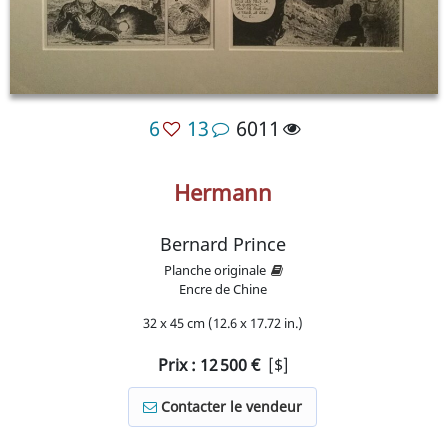
6
13
6011
Hermann
Bernard Prince
Planche originale
Encre de Chine
32 x 45 cm (12.6 x 17.72 in.)
Prix :
12 500
€
[$]
Contacter le vendeur