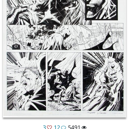
3
12
5491