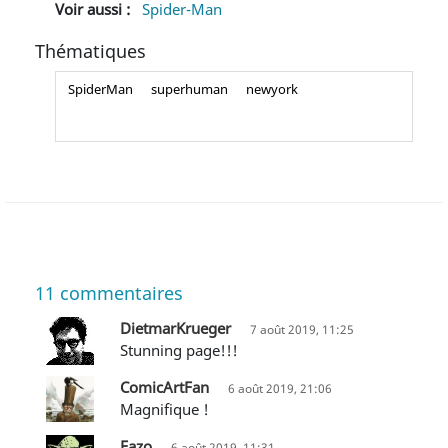
Voir aussi :
Spider-Man
Thématiques
SpiderMan
superhuman
newyork
11
commentaires
DietmarKrueger
7 août 2019, 11:25
Stunning page!!!
ComicArtFan
6 août 2019, 21:06
Magnifique !
Fazo
6 août 2019, 11:31