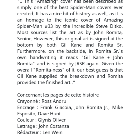
".. This "Amazing" cover has been described as
simply one of the best Spider-Man covers ever
created. It has a nice bit of history as well, as it is
an homage to the iconic cover of Amazing
Spider-Man #33 by the incredible Steve Ditko.
Most sources list the art as by John Romita,
Senior. However, this original art is signed at the
bottom by both Gil Kane and Romita Sr.
Furthermore, on the backside, in Romita Sr.'s
own handwriting it reads "Gil Kane + John
Romita" and is signed by JRSR again. Given the
overall "Romita-ness" of it, our best guess is that
Gil Kane supplied the breakdown and Romita
provided the finished art.."
Concernant les pages de cette histoire
Crayonné : Ross Andru
Encrage : Frank Giacoia, John Romita Jr., Mike
Esposito, Dave Hunt
Couleur : Glynis Oliver
Lettrage : John Costanza
Rédacteur : Len Wein