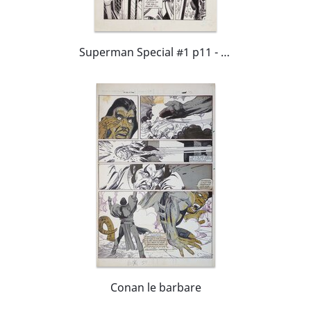
Superman Special #1 p11 - X-ray & heat vision in action!
Conan le barbare