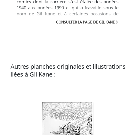
comics dont la carrière s'est étalée des années
1940 aux années 1990 et qui a travaillé sous le
nom de Gil Kane et à certaines occasions de
Scott Edwards. Kane a co-créé les versions
CONSULTER LA PAGE DE GIL KANE
modernes des super-héros Green Lantern et
Atom pour DC Comics, et a co-créé Iron Fist avec
Roy Thomas pour Marvel Comics.
Autres planches originales et illustrations
liées à Gil Kane :