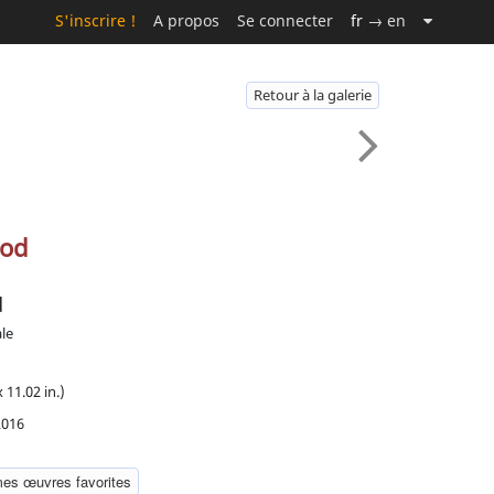
S'inscrire !
A propos
Se connecter
fr
→ en
Retour à la galerie
ood
d
ale
 11.02 in.)
2016
mes œuvres favorites