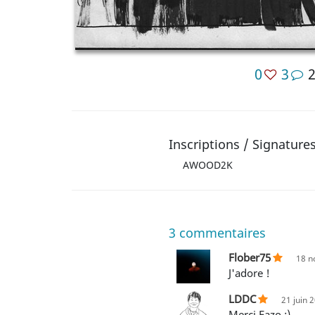
0
3
Inscriptions / Signature
AWOOD2K
3
commentaires
Flober75
18 n
J'adore !
LDDC
21 juin 
Merci Fazo ;)