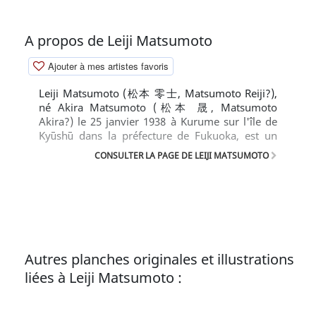
A propos de Leiji Matsumoto
Ajouter à mes artistes favoris
Leiji Matsumoto (松本 零士, Matsumoto Reiji?),
né Akira Matsumoto (松本 晟, Matsumoto
Akira?) le 25 janvier 1938 à Kurume sur l'île de
Kyūshū dans la préfecture de Fukuoka, est un
dessinateur japonais de manga et anime. Il est
CONSULTER LA PAGE DE LEIJI MATSUMOTO
principalement connu pour avoir créé un univers
de science-fiction où se déroule notamment les
manga Yamato Le Cuirassé de l’Espace, les
aventures du Capitaine Albator et du Galaxy
Express 999, dont les adaptations en série
d'animation ont fait le tour du monde. Il est
principalement connu pour avoir créé un univers
Autres planches originales et illustrations
de science-fiction où se déroule notamment les
liées à Leiji Matsumoto :
manga Yamato Le Cuirassé de l’Espace, les
aventures du Capitaine Albator et du Galaxy
Express 999, dont les adaptations en série