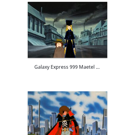
Galaxy Express 999 Maetel Tetsuro Hoshino cellulo de production et "Master Background" originaux (Toei Animation, 1978)