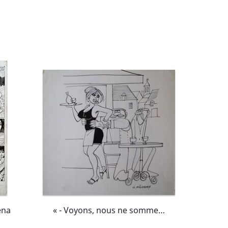
éna
« - Voyons, nous ne sommes pas seuls ! - C'est pour le Gustave que tu dis ça ? [...] ».