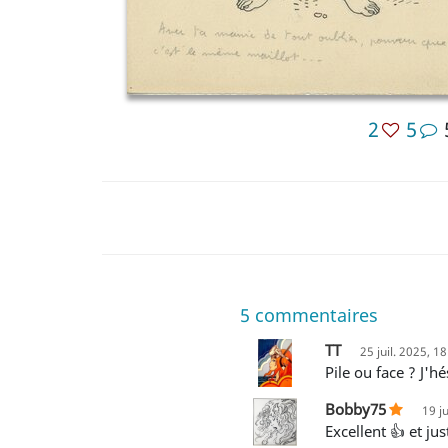
2
5
5
commentaires
TT
25 juil. 2025, 1
Pile ou face ? J'h
Bobby75
19 j
Excellent 👍 et 