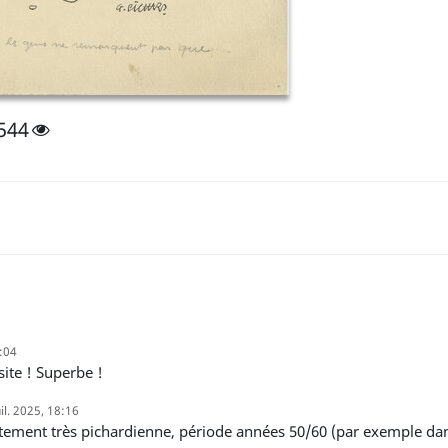
544
8:04
ésite ! Superbe !
uil. 2025, 18:16
justement très pichardienne, période années 50/60 (par exemple dans