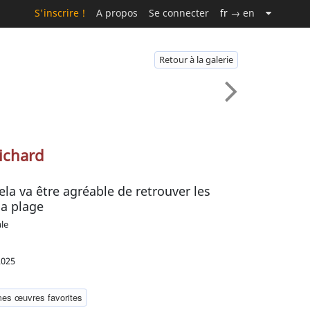
S'inscrire !
A propos
Se connecter
fr
→ en
Retour à la galerie
ichard
a va être agréable de retrouver les
a plage
ale
2025
mes œuvres favorites