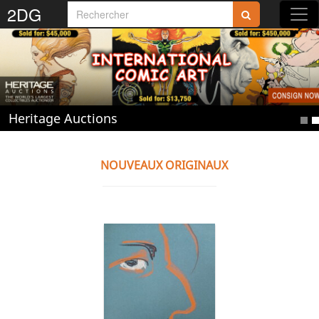
2DG
Rejoignez-nous sur 2DG !
Heritage Auctions
Accédez aux planches et illustrations
réservées aux membres
NOUVEAUX ORIGINAUX
Découvrez de nouvelles fonctionnalités
gratuites !
S'inscrire
Fermer