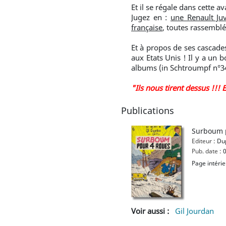
Et il se régale dans cette a
Jugez en :
une Renault Ju
française
, toutes rassembl
Et à propos de ses cascade
aux Etats Unis ! Il y a un
albums (in Schtroumpf n°34
"Ils nous tirent dessus !!! 
Publications
Surboum 
Editeur :
Dup
Pub. date :
0
Page intéri
Voir aussi :
Gil Jourdan