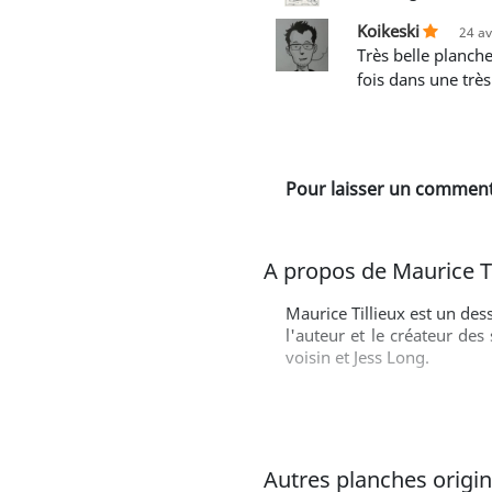
Koikeski
24 av
Très belle planche... Je clique pour voir cette planche car elle m'est proposée dans les visuels du jour... Et encore une
fois dans une très 
Pour laisser un commenta
A propos de Maurice Ti
Maurice Tillieux est un de
l'auteur et le créateur des
voisin et Jess Long.
Autres planches original