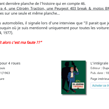
vant dernière planche de l'histoire qui en compte 46.
va 4, une Citroën Traction, une Peugeot 403 break & motos 
ées sur une seule et même planche...
s automobiles, il signale lors d'une interview que "Il parait que
 bouquin où je suis mentionné uniquement pour toutes les voitur
, 1977).
Et alors c'est ma faute ??"
pour 4 roues
L'intégrale
uis
Editeur :
Dupu
1/1963
Pub. date :
10
eure
Page intérieu
Acheter ce l