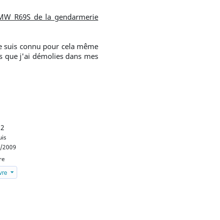
BMW R69S de la gendarmerie
 je suis connu pour cela même
es que j'ai démolies dans mes
 2
is
/2009
re
ivre