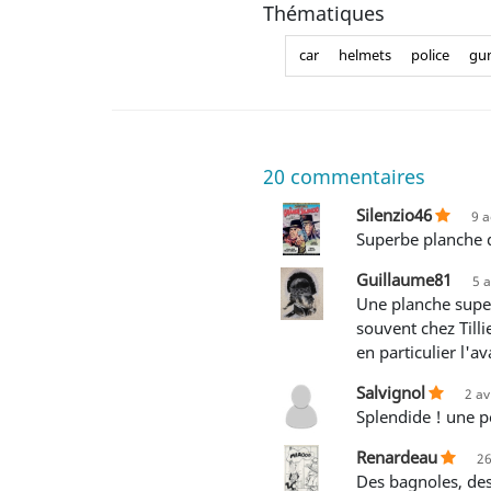
Thématiques
car
helmets
police
gu
20
commentaires
Silenzio46
9 a
Superbe planche d
Guillaume81
5 
Une planche superbe. En effet, chaque plan est efficace dans cette dernière scène de poursuite, construite, comme
souvent chez Till
en particulier l'a
Salvignol
2 av
Splendide ! une p
Renardeau
26
Des bagnoles, des