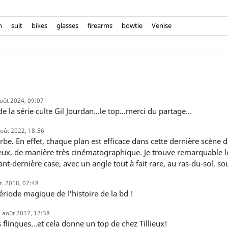
n
suit
bikes
glasses
firearms
bowtie
Venise
oût 2024, 09:07
e la série culte Gil Jourdan...le top...merci du partage...
août 2022, 18:56
ieux, de manière très cinématographique. Je trouve remarquable l
vant-dernière case, avec un angle tout à fait rare, au ras-du-sol, so
r. 2018, 07:48
ériode magique de l'histoire de la bd !
 août 2017, 12:38
 flingues...et cela donne un top de chez Tillieux!