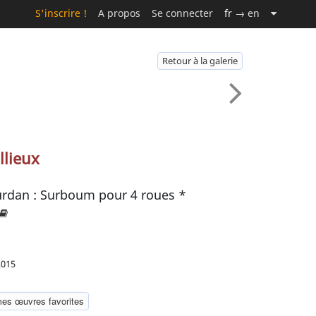
S'inscrire !
A propos
Se connecter
fr
→ en
Retour à la galerie
llieux
ourdan : Surboum pour 4 roues *
2015
mes œuvres favorites