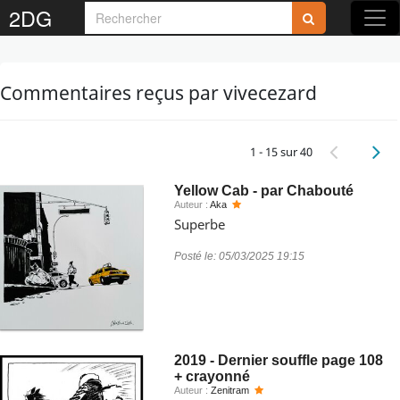
2DG
Commentaires reçus par vivecezard
1 - 15 sur 40
Yellow Cab - par Chabouté
Auteur :
Aka
Superbe
Posté le:
05/03/2025 19:15
2019 - Dernier souffle page 108
+ crayonné
Auteur :
Zenitram