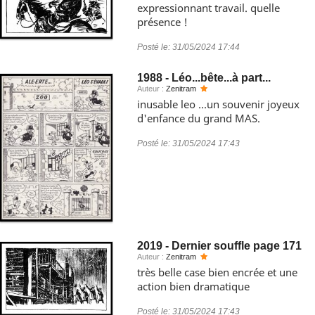
expressionnant travail. quelle
présence !
Posté le:
31/05/2024 17:44
1988 - Léo...bête...à part...
Auteur :
Zenitram
inusable leo ...un souvenir joyeux
d'enfance du grand MAS.
Posté le:
31/05/2024 17:43
2019 - Dernier souffle page 171
Auteur :
Zenitram
très belle case bien encrée et une
action bien dramatique
Posté le:
31/05/2024 17:43