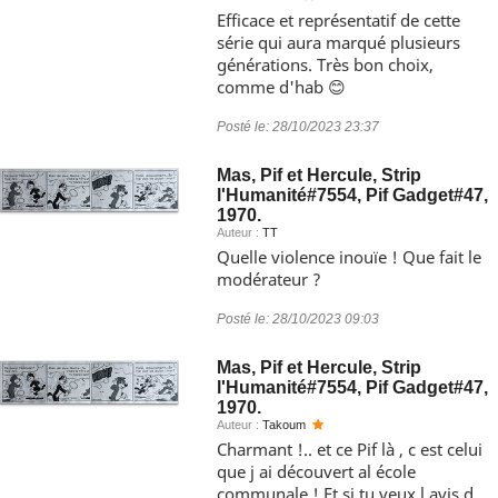
Efficace et représentatif de cette
série qui aura marqué plusieurs
générations. Très bon choix,
comme d'hab 😊
Posté le:
28/10/2023 23:37
Mas, Pif et Hercule, Strip
l'Humanité#7554, Pif Gadget#47,
1970.
Auteur :
TT
Quelle violence inouïe ! Que fait le
modérateur ?
Posté le:
28/10/2023 09:03
Mas, Pif et Hercule, Strip
l'Humanité#7554, Pif Gadget#47,
1970.
Auteur :
Takoum
Charmant !.. et ce Pif là , c est celui
que j ai découvert al école
communale ! Et si tu veux l avis d